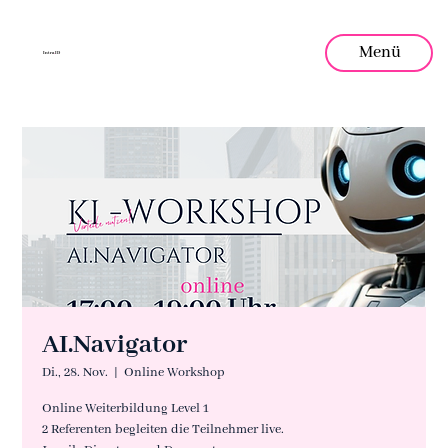
Menü
Intra
.
ID
AI.Navigator
Di., 28. Nov.
  |  
Online Workshop
Online Weiterbildung Level 1
2 Referenten begleiten die Teilnehmer live.