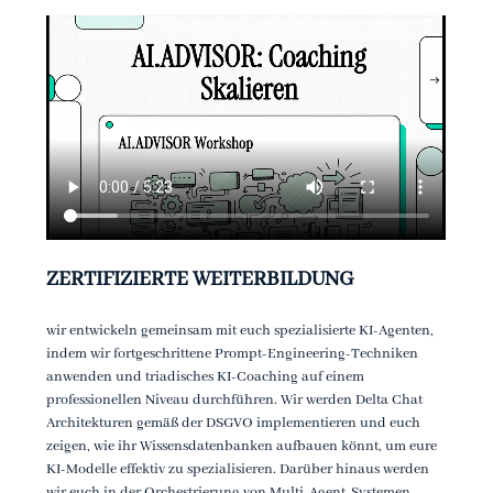
ZERTIFIZIERTE WEITERBILDUNG 
wir entwickeln gemeinsam mit euch spezialisierte KI-Agenten, 
indem wir fortgeschrittene Prompt-Engineering-Techniken 
anwenden und triadisches KI-Coaching auf einem 
professionellen Niveau durchführen. Wir werden Delta Chat 
Architekturen gemäß der DSGVO implementieren und euch 
zeigen, wie ihr Wissensdatenbanken aufbauen könnt, um eure 
KI-Modelle effektiv zu spezialisieren. Darüber hinaus werden 
wir euch in der Orchestrierung von Multi-Agent-Systemen 