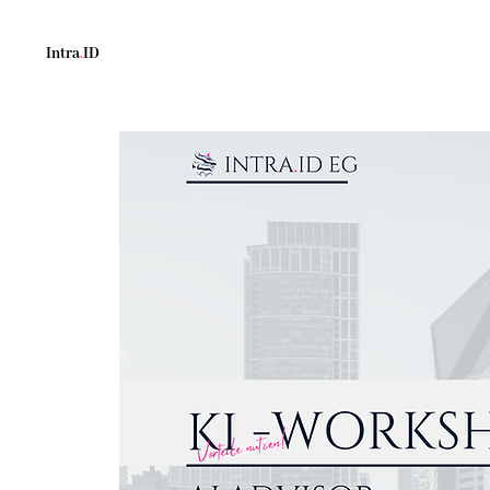
Intra
.
ID