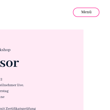
Menü
kshop
sor
 2
eilnehmer live.
rstag
ine
mit Zertifikatsprüfung